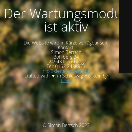
Der Wartungsmodus
ist aktiv
Die Website wird in Kürze verfügbar sein
Kontakt:
Simon Bertsch
Bohlberg 34
24943 Flensburg
Tel: 0162 2438973
info@kletterexperte.de
crafted with ♥ in Schleswig-Holstein
by
IT SH
© Simon Bertsch 2023