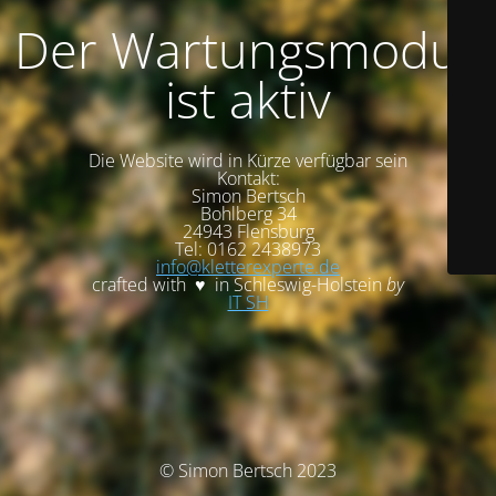
Der Wartungsmodus
ist aktiv
Die Website wird in Kürze verfügbar sein
Kontakt:
Simon Bertsch
Bohlberg 34
24943 Flensburg
Tel: 0162 2438973
info@kletterexperte.de
crafted with ♥ in Schleswig-Holstein
by
IT SH
© Simon Bertsch 2023